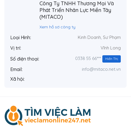
Công Ty TNHH Thương Mại Và
Phát Triển Nhân Lực Miền Tây
(MITACO)
Xem hồ sơ công ty
Loại Hình:
Kinh Doanh
,
Sư Phạm
Vị trí:
Vĩnh Long
0338 55 66***
Số điện thoại:
Hiển Thị
Email:
info@mitaco.net.vn
Xã hội: