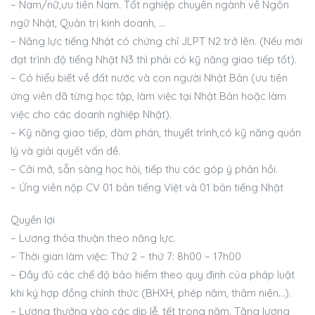
– Nam/nữ,ưu tiên Nam. Tốt nghiệp chuyên ngành về Ngôn
ngữ Nhật, Quản trị kinh doanh, …
– Năng lực tiếng Nhật có chứng chỉ JLPT N2 trở lên. (Nếu mới
đạt trình độ tiếng Nhật N3 thì phải có kỹ năng giao tiếp tốt).
– Có hiểu biết về đất nước và con người Nhật Bản (ưu tiên
ứng viên đã từng học tập, làm việc tại Nhật Bản hoặc làm
việc cho các doanh nghiệp Nhật).
– Kỹ năng giao tiếp, đàm phán, thuyết trình,có kỹ năng quản
lý và giải quyết vấn đề.
– Cởi mở, sẵn sàng học hỏi, tiếp thu các góp ý phản hồi.
– Ứng viên nộp CV 01 bản tiếng Việt và 01 bản tiếng Nhật
Quyền lợi
– Lương thỏa thuận theo năng lực.
– Thời gian làm việc: Thứ 2 – thứ 7: 8h00 – 17h00
– Đầy đủ các chế độ bảo hiểm theo quy định của pháp luật
khi ký hợp đồng chính thức (BHXH, phép năm, thâm niên…).
– Lương thưởng vào các dịp lễ, tết trong năm. Tăng lương